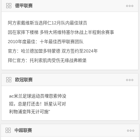
德甲联赛
阿方索戴维斯当选拜仁12月队内最佳球员
因在家摔下楼梯 多特大将维特塞尔休战上半程剩余赛事
2010年度最佳：十年最佳西甲联赛团队
官方：哈兰德加盟多特蒙德 双方签约至2024年
拜仁官方：托利索肌肉受伤无缘战弗赖堡
欧冠联赛
ac米兰足球运动员埋怨索帅没
招，总是打还击！妖星认可对
利物浦变阵无计可施"
中超联赛