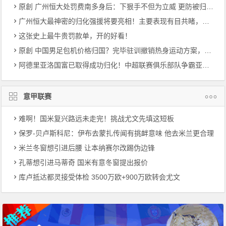
原創 广州恒大处罚费南多身后：下狠手不但为立威 更防被归化暴力革命下功夫
广州恒大最神密的归化强援将要亮相！主要表现有目共睹，称为穆里奇二世
这张史上最牛贵罚款单，开的好看！
原創 中国男足包机价格归国？完毕驻训撤销热身运动方案，40亚洲预选赛迎战遭受危害
阿德里亚洛国富已取得成功归化！中超联赛俱乐部队争霸亚冠联赛迎一潜在性利好消息
意甲联赛
难啊！国米复兴路远未走完！挑战尤文先填这短板
保罗-贝卢斯科尼：伊布去蒙扎传闻有挑衅意味 他去米兰更合理
米兰冬窗想引进后腰 让本纳赛尔改踢伪边锋
孔蒂想引进马蒂奇 国米有意冬窗提出报价
库卢抵达都灵接受体检 3500万欧+900万欧转会尤文