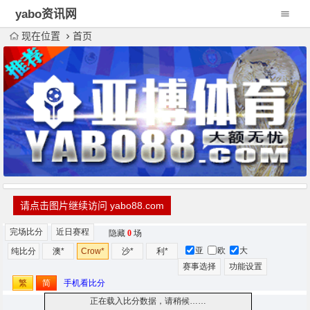
yabo资讯网
现在位置
首页
请点击图片继续访问 yabo88.com